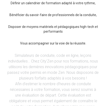
Définir un calendrier de formation adapté à votre rythme,
Bénéficier du savoir-faire de professionnels de la conduite,
Disposer de moyens matériels et pédagogiques high-tech et
performants
Vous accompagner sur la voie de la réussite.
Simulateurs de conduite, code en ligne, leçons
individuelles… Chez City’Zen pour nos formations, nous
utilisons les dernières innovations pédagogiques pour
passez votre permis en mode Zen. Nous disposons de
plusieurs forfaits adaptés à vos besoins !
Afin d’estimer le nombre d’heures de conduite
nécessaires à votre formation, vous serez soumis à
une évaluation de départ. Cette évaluation est
obligatoire et vous permet également de connaître le