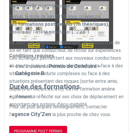
traditionnelle ou accompagnée.
Depuis le mois de juin 2019, nous organisons
des
formations post-permis (7h théoriques)
,
L-223-1
basées sur l’arrêté ministériel
.
Ce sont des moments d’échanges, de découverte de
soi en tant que conducteur, de retour sur expériences.
Conditions requises
Ces échanges permettent aux nouveaux conducteurs
de s’auto-évaluer sur leurs comportements face à des
Permis de Conduire –
être titulaire du
Catégorie B
situations de conduite complexes ou face à des
.
situations présentant des risques (sortie entre amis,
Durée des formations
départs en vacances, etc). Cette formation amène
également à réfléchir sur ses choix de déplacement en
7 heures
apportant des notions d’éco-mobilité.
Pour de plus amples renseignement, contacter
agence City’Zen
l’
la plus proche de chez vous.
PROGRAMME POST PERMIS