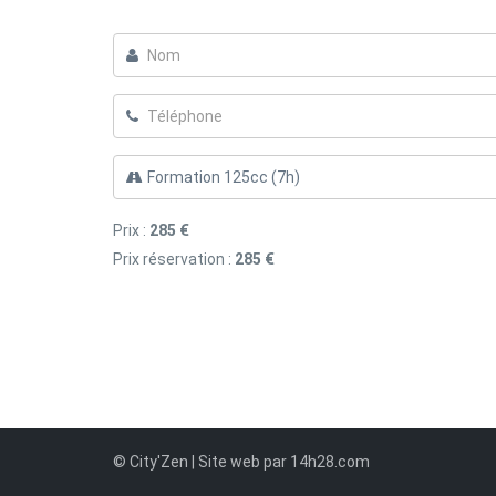
Prix :
285 €
Prix réservation :
285 €
© City'Zen | Site web par 14h28.com