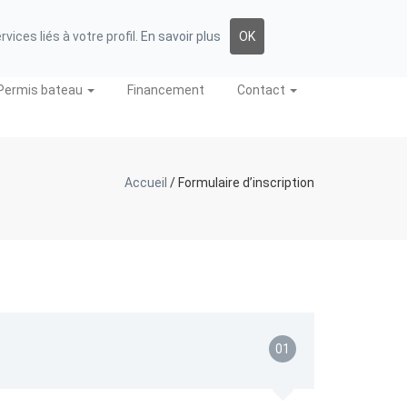
FORUM
E-LEARNING
06 85 42 46 74
ices liés à votre profil.
En savoir plus
OK
Permis bateau
Financement
Contact
Accueil
/
Formulaire d’inscription
01