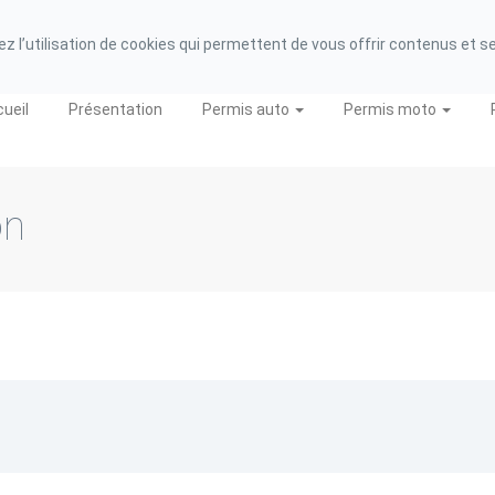
 de Région : 31 62 01 99 562
 l’utilisation de cookies qui permettent de vous offrir contenus et serv
ueil
Présentation
Permis auto
Permis moto
on