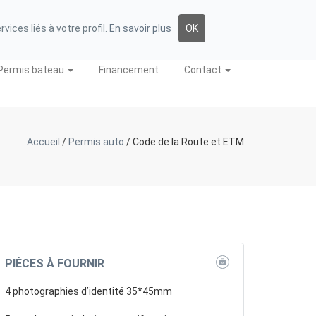
FORUM
E-LEARNING
06 85 42 46 74
ices liés à votre profil.
En savoir plus
OK
Permis bateau
Financement
Contact
Accueil
/
Permis auto
/
Code de la Route et ETM
PIÈCES À FOURNIR
4 photographies d’identité 35*45mm