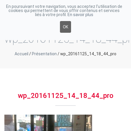
En poursuivant votre navigation, vous acceptez l’utilisation de
cookies qui permettent de vous offrir contenus et services
Toggle
liés à votre profil.
En savoir plus
navigati
OK
wp_20161125_14_18_44_p
Accueil
/
Présentation
/
wp_20161125_14_18_44_pro
wp_20161125_14_18_44_pro