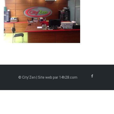
© City'Zen | Site web par 14h28.com