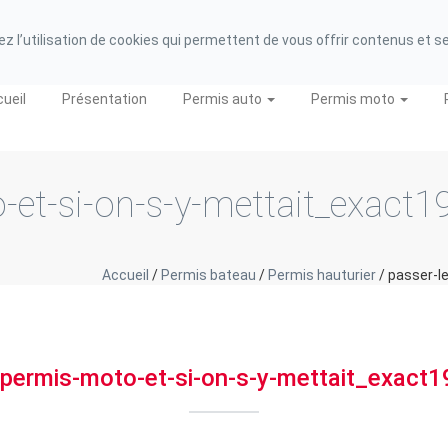
 de Région : 31 62 01 99 562
 l’utilisation de cookies qui permettent de vous offrir contenus et serv
ueil
Présentation
Permis auto
Permis moto
-et-si-on-s-y-mettait_exact1
Accueil
/
Permis bateau
/
Permis hauturier
/
passer-l
-permis-moto-et-si-on-s-y-mettait_exact