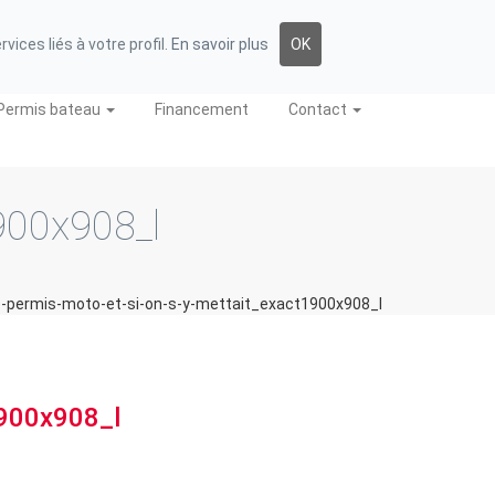
FORUM
E-LEARNING
06 85 42 46 74
ices liés à votre profil.
En savoir plus
OK
Permis bateau
Financement
Contact
900x908_l
e-permis-moto-et-si-on-s-y-mettait_exact1900x908_l
1900x908_l