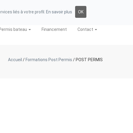
FORUM
E-LEARNING
06 85 42 46 74
ices liés à votre profil.
En savoir plus
OK
Permis bateau
Financement
Contact
Accueil
/
Formations Post Permis
/
POST PERMIS