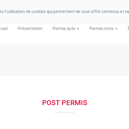
 de Région : 31 62 01 99 562
 l’utilisation de cookies qui permettent de vous offrir contenus et serv
ueil
Présentation
Permis auto
Permis moto
POST PERMIS