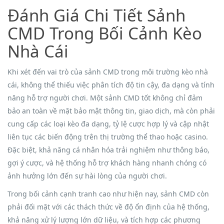
Đánh Giá Chi Tiết Sảnh
CMD Trong Bối Cảnh Kèo
Nhà Cái
Khi xét đến vai trò của sảnh CMD trong môi trường kèo nhà
cái, không thể thiếu việc phân tích độ tin cậy, đa dạng và tính
năng hỗ trợ người chơi. Một sảnh CMD tốt không chỉ đảm
bảo an toàn về mặt bảo mật thông tin, giao dịch, mà còn phải
cung cấp các loại kèo đa dạng, tỷ lệ cược hợp lý và cập nhật
liên tục các biến động trên thị trường thể thao hoặc casino.
Đặc biệt, khả năng cá nhân hóa trải nghiệm như thông báo,
gợi ý cược, và hệ thống hỗ trợ khách hàng nhanh chóng có
ảnh hưởng lớn đến sự hài lòng của người chơi.
Trong bối cảnh cạnh tranh cao như hiện nay, sảnh CMD còn
phải đối mặt với các thách thức về độ ổn định của hệ thống,
khả năng xử lý lượng lớn dữ liệu, và tích hợp các phương