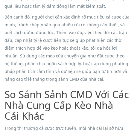
quá liều hoặc tâm lý đám đông làm mất kiểm soát.
Bên cạnh đó, người chơi cần xác định rõ mục tiêu cá cược của
mình, tránh chấp nhận quá nhiều rủi ro không cần thiết, và
biết cách dừng đúng lúc. Thêm vào đó, việc theo dõi các trận
đấu, cập nhật tỷ lệ cược liên tục sẽ giúp phát hiện các thời
điểm thích hợp để vào kèo hoặc thoát kèo, tối đa hóa lợi
nhuận. Sử dụng các mẹo của chuyên gia như đặt cược theo
hệ thống, phân chia ngân sách hợp lý, hoặc áp dụng phương
pháp phân tích cảm tính và dữ liệu sẽ giúp bạn tự tin hơn và
nâng cao tỉ lệ thắng trong sảnh CMD của nhà cái.
So Sánh Sảnh CMD Với Các
Nhà Cung Cấp Kèo Nhà
Cái Khác
Trong thị trường cá cược trực tuyến, mỗi nhà cái lại sở hữu