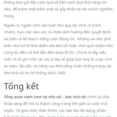
không bao giờ đặt cược quá số tiền vượt quá khả năng chi
tiêu, để tránh mất kiểm soát và gây thiệt hại tài chính nghiêm
trọng.
Ngoài ra, người chơi cần tuân thủ quy tắc chơi có trách
nhiệm, hạn chế cảm xúc cá nhân ảnh hưởng đến quyết định,
và luôn có kế hoạch dừng cược đúng lúc. Những sai lầm phổ
biến như bỏ lỡ thời điểm vào kèo tốt hoặc chơi quá nhiều trận
cùng lúc đều có thể dẫn đến thua lỗ lớn. Chính vì vậy, việc
hiểu rõ và ghi nhớ các lưu ý này sẽ giúp bạn duy trì cuộc chơi
an toàn, lâu dài, và nâng cao khả năng chiến thắng trong các
kèo nhà cái tại hệ thống sảnh CMD.
Tổng kết
Tổng quan sảnh cmd tại nhà cái – kèo nhà cái
chính là chìa
khóa vàng để mở ra thành công trong thế giới cá cược trực
tuyến. Từ giao diện thân thiện, các loại kèo đa dạng, phân