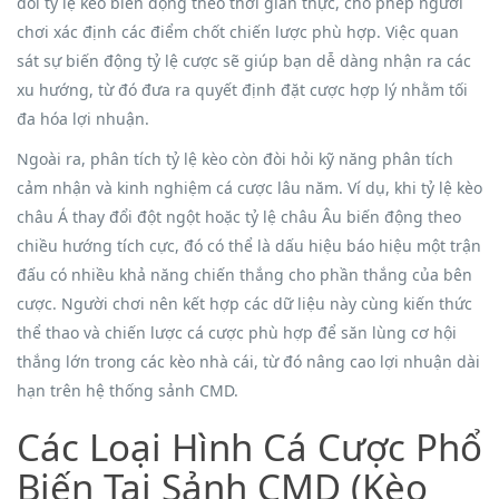
dõi tỷ lệ kèo biến động theo thời gian thực, cho phép người
chơi xác định các điểm chốt chiến lược phù hợp. Việc quan
sát sự biến động tỷ lệ cược sẽ giúp bạn dễ dàng nhận ra các
xu hướng, từ đó đưa ra quyết định đặt cược hợp lý nhằm tối
đa hóa lợi nhuận.
Ngoài ra, phân tích tỷ lệ kèo còn đòi hỏi kỹ năng phân tích
cảm nhận và kinh nghiệm cá cược lâu năm. Ví dụ, khi tỷ lệ kèo
châu Á thay đổi đột ngột hoặc tỷ lệ châu Âu biến động theo
chiều hướng tích cực, đó có thể là dấu hiệu báo hiệu một trận
đấu có nhiều khả năng chiến thắng cho phần thắng của bên
cược. Người chơi nên kết hợp các dữ liệu này cùng kiến thức
thể thao và chiến lược cá cược phù hợp để săn lùng cơ hội
thắng lớn trong các kèo nhà cái, từ đó nâng cao lợi nhuận dài
hạn trên hệ thống sảnh CMD.
Các Loại Hình Cá Cược Phổ
Biến Tại Sảnh CMD (Kèo