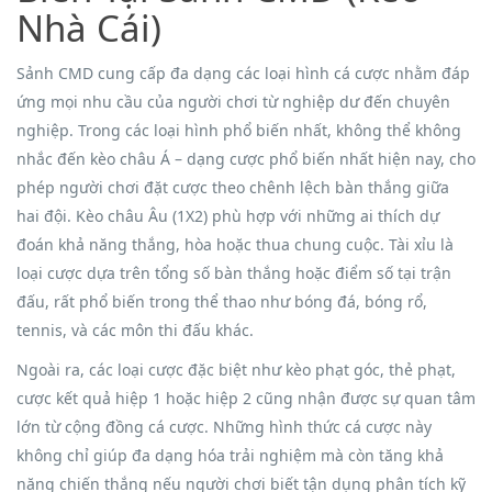
Nhà Cái)
Sảnh CMD cung cấp đa dạng các loại hình cá cược nhằm đáp
ứng mọi nhu cầu của người chơi từ nghiệp dư đến chuyên
nghiệp. Trong các loại hình phổ biến nhất, không thể không
nhắc đến kèo châu Á – dạng cược phổ biến nhất hiện nay, cho
phép người chơi đặt cược theo chênh lệch bàn thắng giữa
hai đội. Kèo châu Âu (1X2) phù hợp với những ai thích dự
đoán khả năng thắng, hòa hoặc thua chung cuộc. Tài xỉu là
loại cược dựa trên tổng số bàn thắng hoặc điểm số tại trận
đấu, rất phổ biến trong thể thao như bóng đá, bóng rổ,
tennis, và các môn thi đấu khác.
Ngoài ra, các loại cược đặc biệt như kèo phạt góc, thẻ phạt,
cược kết quả hiệp 1 hoặc hiệp 2 cũng nhận được sự quan tâm
lớn từ cộng đồng cá cược. Những hình thức cá cược này
không chỉ giúp đa dạng hóa trải nghiệm mà còn tăng khả
năng chiến thắng nếu người chơi biết tận dụng phân tích kỹ