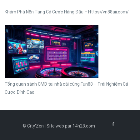
Khám Phá Nền Tảng Cá Cược Hàng Đầu – Https//vn88aii.com/
Tổng quan sảnh CMD tại nhà cái cùng Fun88 – Trải Nghiệm Cá
Cược Đỉnh Cao
© City'Zen | Site web par 14h28.com