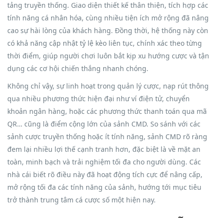
tảng truyền thống. Giao diện thiết kế thân thiện, tích hợp các
tính năng cá nhân hóa, cùng nhiều tiện ích mở rộng đã nâng
cao sự hài lòng của khách hàng. Đồng thời, hệ thống này còn
có khả năng cập nhật tỷ lệ kèo liên tục, chính xác theo từng
thời điểm, giúp người chơi luôn bắt kịp xu hướng cược và tận
dụng các cơ hội chiến thắng nhanh chóng.
Không chỉ vậy, sự linh hoạt trong quản lý cược, nạp rút thông
qua nhiều phương thức hiện đại như ví điện tử, chuyển
khoản ngân hàng, hoặc các phương thức thanh toán qua mã
QR… cũng là điểm cộng lớn của sảnh CMD. So sánh với các
sảnh cược truyền thống hoặc ít tính năng, sảnh CMD rõ ràng
đem lại nhiều lợi thế cạnh tranh hơn, đặc biệt là về mặt an
toàn, minh bạch và trải nghiệm tối đa cho người dùng. Các
nhà cái biết rõ điều này đã hoạt động tích cực để nâng cấp,
mở rộng tối đa các tính năng của sảnh, hướng tới mục tiêu
trở thành trung tâm cá cược số một hiện nay.