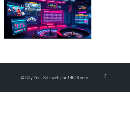
© City'Zen | Site web par 14h28.com