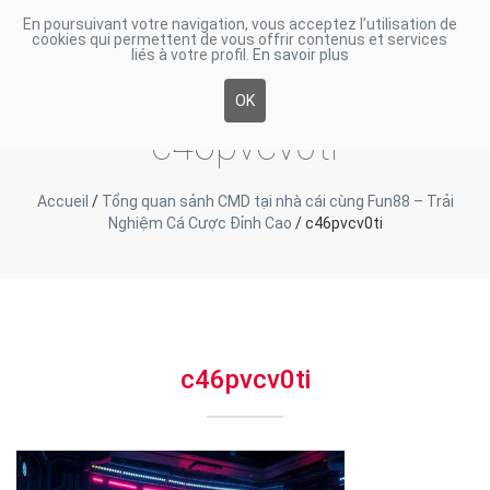
En poursuivant votre navigation, vous acceptez l’utilisation de
cookies qui permettent de vous offrir contenus et services
Toggle
liés à votre profil.
En savoir plus
navigati
OK
c46pvcv0ti
Accueil
/
Tổng quan sảnh CMD tại nhà cái cùng Fun88 – Trải
Nghiệm Cá Cược Đỉnh Cao
/
c46pvcv0ti
c46pvcv0ti