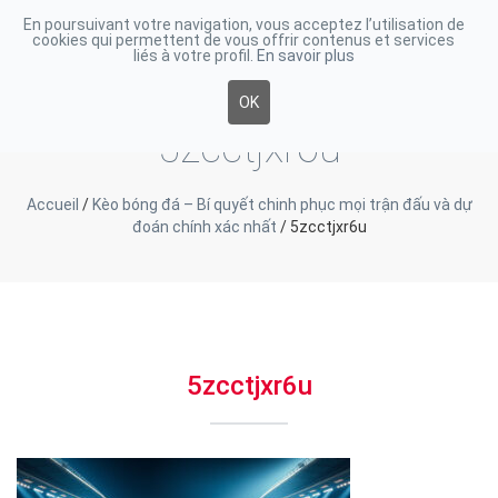
En poursuivant votre navigation, vous acceptez l’utilisation de
cookies qui permettent de vous offrir contenus et services
Toggle
liés à votre profil.
En savoir plus
navigati
OK
5zcctjxr6u
Accueil
/
Kèo bóng đá – Bí quyết chinh phục mọi trận đấu và dự
đoán chính xác nhất
/
5zcctjxr6u
5zcctjxr6u